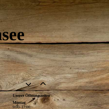
see
Unsere Öffnungszeiten
Montag
9
:
00
–
17
:
00