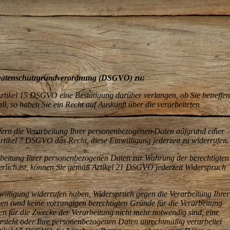
u
 Datenschutzgrundverordnung (DSGVO) zu:
rtikel 15 DSGVO eine Bestätigung darüber verlangen, ob Sie betreffe
all, so haben Sie ein Recht auf Auskunft über die verarbeiteten
ofern die Verarbeitung Ihrer personenbezogenen Daten aufgrund einer
Artikel 7 DSGVO das Recht, diese Einwilligung jederzeit zu widerrufen
rbeitung Ihrer personenbezogenen Daten zur Wahrung der berechtigten
erlich ist, können Sie gemäß Artikel 21 DSGVO jederzeit Widerspruch
nwilligung widerrufen haben, Widerspruch gegen die Verarbeitung Ihrer
n (und keine vorrangigen berechtigten Gründe für die Verarbeitung
en für die Zwecke der Verarbeitung nicht mehr notwendig sind, eine
besteht oder Ihre personenbezogenen Daten unrechtmäßig verarbeitet