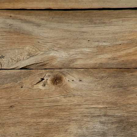
nde
.