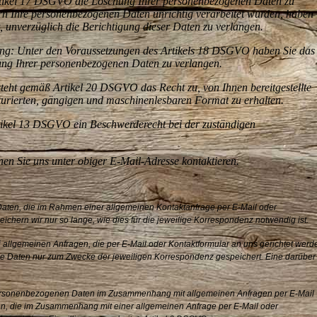
rtikel 17 DSGVO die Löschung Ihrer personenbezogenen Daten zu
ern Ihre personenbezogenen Daten unrichtig verarbeitet wurden, haben
unverzüglich die Berichtigung dieser Daten zu verlangen.
ung: Unter den Voraussetzungen des Artikels 18 DSGVO haben Sie das
tung Ihrer personenbezogenen Daten zu verlangen.
steht gemäß Artikel 20 DSGVO das Recht zu, von Ihnen bereitgestellte
turierten, gängigen und maschinenlesbaren Format zu erhalten.
tikel 13 DSGVO ein Beschwerderecht bei der zuständigen
en Sie uns unter obiger E-Mail-Adresse kontaktieren.
en, die im Rahmen einer allgemeinen Kontaktanfrage per E-Mail oder
eichern wir nur so lange, wie dies für die jeweilige Korrespondenz notwendig ist.
 allgemeinen Anfragen, die per E-Mail oder Kontaktformular an uns gerichtet werd
Daten nur zum Zwecke der jeweiligen Korrespondenz gespeichert. Eine darüber
rsonenbezogenen Daten im Zusammenhang mit allgemeinen Anfragen per E-Mail
n, die im Zusammenhang mit einer allgemeinen Anfrage per E-Mail oder