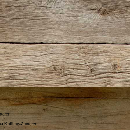
terer
na Knilling-Zunterer