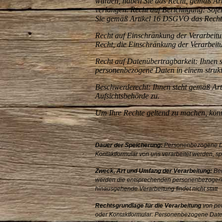
wurden, haben Sie das Recht, gemäß A
verlangen.
Recht auf Berichtigung: Sof
Sie gemäß Artikel 16 DSGVO das Recht, 
Recht auf Einschränkung der Verarbeit
Recht, die Einschränkung der Verarbei
Recht auf Datenübertragbarkeit: Ihnen 
personenbezogene Daten in einem struk
Beschwerderecht: Ihnen steht gemäß Ar
Aufsichtsbehörde zu.
Um Ihre Rechte geltend zu machen, könn
Dauer der Speicherung:
Personenbezogene Dat
Kontaktformular von uns verarbeitet werden, sp
Zweck, Art und Umfang der Verarbeitung:
Bei
werden die entsprechenden personenbezogene 
hinausgehende Verarbeitung findet nicht statt
Rechtsgrundlage für die Verarbeitung
von pe
oder Kontaktformular: Personenbezogene Date