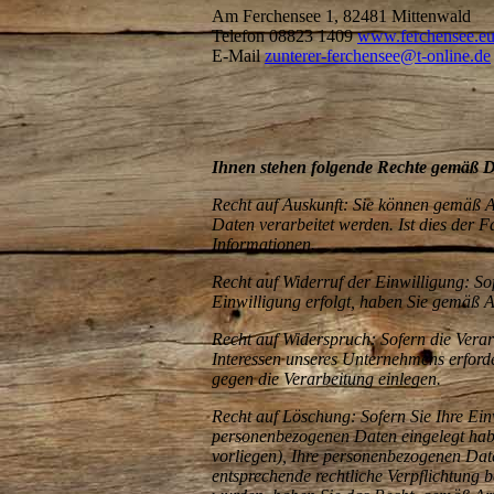
Am Ferchensee 1, 82481 Mittenwald
Telefon 08823 1409
www.ferchensee.e
E-Mail
zunterer-ferchensee@t-online.de
Ihnen stehen folgende Rechte gemäß
Recht auf Auskunft: Sie können gemäß A
Daten verarbeitet werden. Ist dies der F
Informationen.
Recht auf Widerruf der Einwilligung: S
Einwilligung erfolgt, haben Sie gemäß 
Recht auf Widerspruch: Sofern die Vera
Interessen unseres Unternehmens erford
gegen die Verarbeitung einlegen.
Recht auf Löschung: Sofern Sie Ihre Ei
personenbezogenen Daten eingelegt habe
vorliegen), Ihre personenbezogenen Dat
entsprechende rechtliche Verpflichtung 