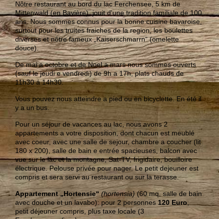
Nôtre restaurant au bord du lac Ferchensee, 5 km de
Mittenwald (en Bavière), jouit d'une tradition familiale de 100
ans. Nous sommes connus pour la bonne cuisine bavaroise,
surtout pour les truites fraiches de la region, les boulettes
diverses et nôtre fameux „Kaiserschmarrn“ (omelette
douce).
De mai a octobre et de Noel a mars nous sommes ouverts
(sauf le jeudi e vendredi) de 9h a 17h, plats chauds de
11h30 á 14h30.
Vous pouvez nous atteindre a pied ou en bicyclette. En été il
y a un bus.
Pour un séjour de vacances au lac, nous avons 2
appartements a votre disposition, dont chacun est meublé
avec coeur, avec une salle de sejour, chambre a coucher (lit
180 x 200), salle de bain e entrée spacieuses, balcon avec
vue sur le lac et la montagne, Sat-TV, frigidaire, bouilloire
électrique. Pelouse privée pour nager. Le petit dejeuner est
compris et sera servi au restaurant ou sur la terasse.
Appartement „Hortensie“
(hortensia)
(60 mq, salle de bain
avec douche et un lavabo): pour 2 personnes
120 Euro
,
petit déjeuner compris, plus taxe locale (3