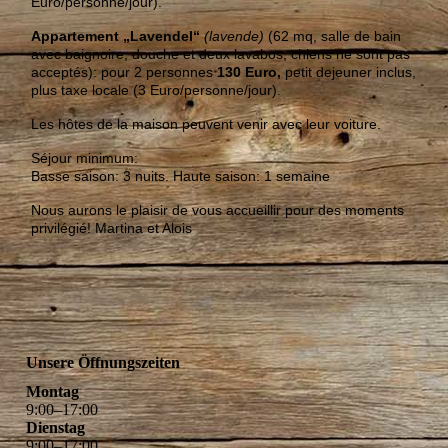
Euro/personne/jour).
Appartement „Lavendel“
(lavende)
(62 mq, salle de bain
avec baignoire, douche et deux lavabos, chiens ne sont pas
acceptés):
pour 2 personnes
130 Euro,
petit dejeuner inclus,
plus taxe locale (3 Euro/personne/jour).
Les hôtes de la maison peuvent venir avec leur voiture.
Séjour minimum:
Basse saison: 3 nuits. Haute saison: 1 semaine
Nous aurons le plaisir de vous accueillir pour des moments
privilégié! Martina et Alois
Unsere Öffnungszeiten
Montag
9
:
00
–
17
:
00
Dienstag
9
:
00
–
17
:
00